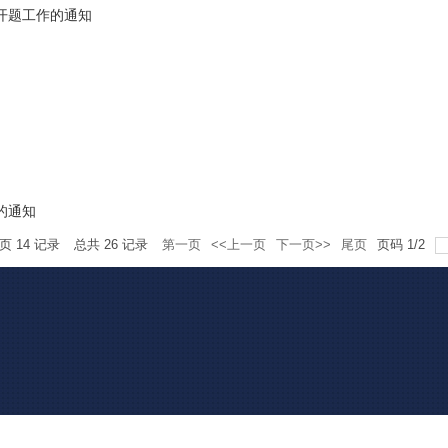
文开题工作的通知
的通知
每页
14
记录
总共
26
记录
第一页
<<上一页
下一页>>
尾页
页码
1
/
2