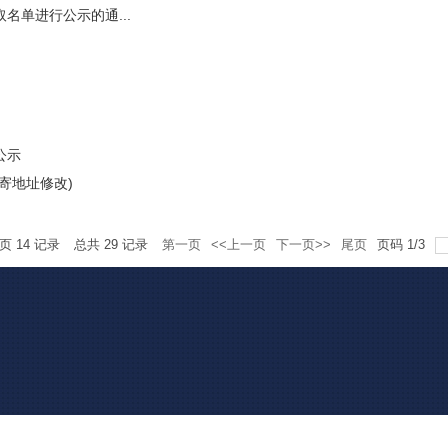
名单进行公示的通...
公示
寄地址修改)
每页
14
记录
总共
29
记录
第一页
<<上一页
下一页>>
尾页
页码
1
/
3