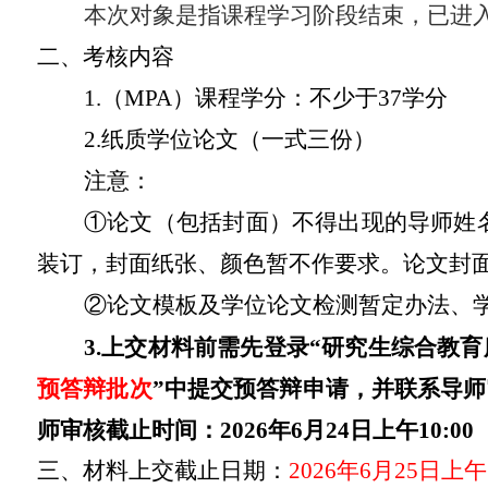
本次对象是指课程学习阶段结束，已进
二、考核内容
1.（MPA）课程学分：不少于37学分
2.纸质学位论文（一式三份）
注意：
①论文（包括封面）不得出现的导师姓名
装订，封面纸张、颜色暂不作要求。论文封面中
②论文模板及学位论文检测暂定办法、
3.上交材料前需先登录“研究生综合教
预答辩批次
”中提交预答辩申请，并联系导
师审核截止时间：
2026年
6
月
24
日上午
10:00
三、材料上交截止日期：
2026年
6
月
2
5
日上午