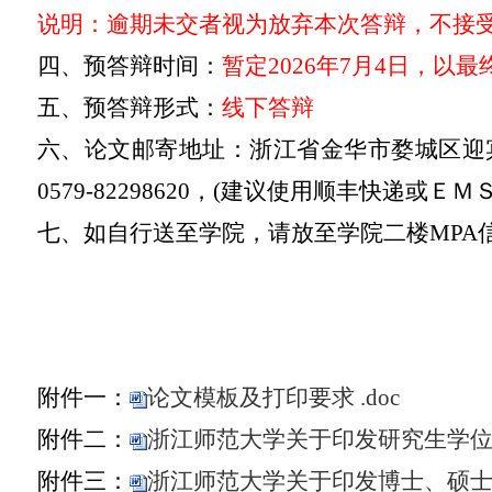
说明：逾期未交者视为放弃本次答辩，不接
四、预答辩时间：
暂定
2026年
7
月
4
日，以最
五、预答辩形式：
线下答辩
六、论文邮寄地址：浙江省金华市婺城区迎
0579-82298620，(建议使用顺丰快递
七、如自行送至学院，请放至学院二楼
MP
附件一：
论文模板及打印要求 .doc
附件二：
浙江师范大学关于印发研究生学位论
附件三：
浙江师范大学关于印发博士、硕士学